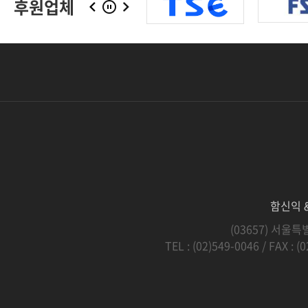
후원업체
함신익 & 
(03657) 서울특별
TEL :
(02)549-0046
/ FAX : (