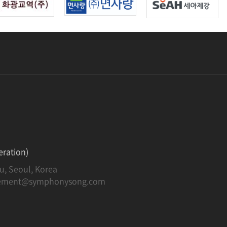
ration)
 Seoul, Korea
ement@symphonysong.com