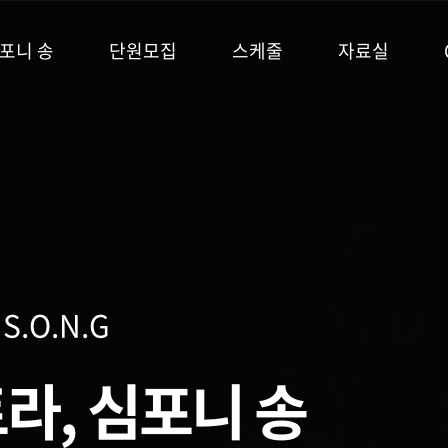
포니 송
단원모집
스케줄
자료실
기
단원 소개
모집공고
시즌패스
언론보도
캘린더
마스터즈
사진
더 윙
영상
S.O.N.G
S.O.N.G
S.O.N.G
S.O.N.G
S.O.N.G
라, 심포니 송
 Exhibition
Special
al
cert