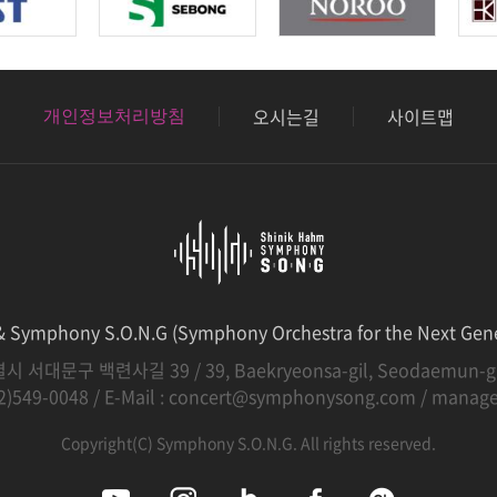
오시는길
사이트맵
개인정보처리방침
Symphony S.O.N.G (Symphony Orchestra for the Next Gene
시 서대문구 백련사길 39 / 39, Baekryeonsa-gil, Seodaemun-gu,
02)549-0048 / E-Mail :
concert@symphonysong.com
/
manag
Copyright(C) Symphony S.O.N.G. All rights reserved.