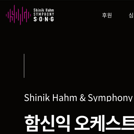
후원
심
단체 소개
예술 감독 소개
후원 소개
책 소개
후원하
Shinik Hahm & Symphony 
Shinik Hahm & Symphony 
Shinik Hahm & Symphony 
Shinik Hahm & Symphony 
Shinik Hahm & Symphony 
함신익 오케스트
Pictures at an
Tchaikovsky 
Brahms Fetiv
Year-End Con