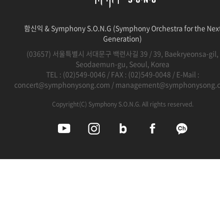
함신익 & Symphony S.O.N.G (Symphony Orchestra for the Nex
Generation)
(03657) 서울특별시 서대문구 백련사길 39 / 39, Baekryeonsa-gil,
Seodaemun-gu, Seoul, Korea
TEL :
(02)549-0046
/ FAX : (02)549-0048 / E-Mail :
concert@symphonysong.com
/
management@symphonysong.
Copyright(C) Symphony S.O.N.G. All rights reserved.