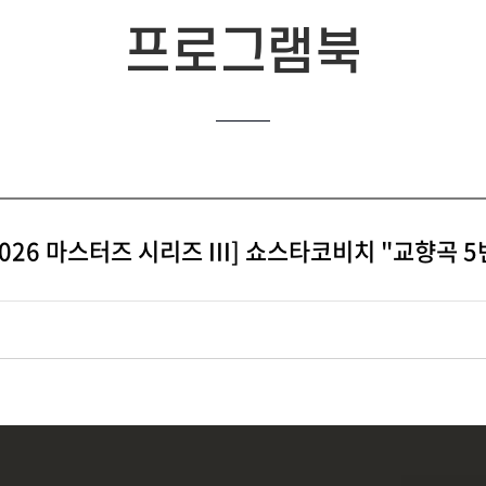
프로그램북
2026 마스터즈 시리즈 III] 쇼스타코비치 "교향곡 5