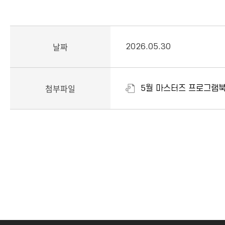
날짜
2026.05.30
첨부파일
5월 마스터즈 프로그램북_